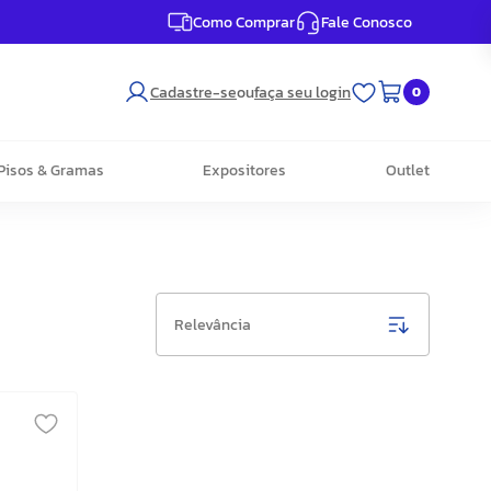
Como Comprar
Fale Conosco
Cadastre-se
ou
faça seu login
0
Pisos & Gramas
Expositores
Outlet
Relevância