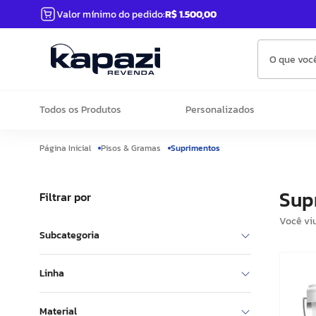
Valor mínimo do pedido:
R$ 1.500,00
O que você
Todos os Produtos
Personalizados
Pisos & Gramas
Suprimentos
Sup
Filtrar por
Você vi
Subcategoria
Colas
Linha
Construção
Material