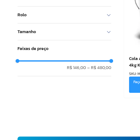
Cola
Rolo
Não
Tamanho
18kg
Faixas de preço
4kg
Cola 
4kg 
R$ 146,00
–
R$ 480,00
SKU
:
M
Faç