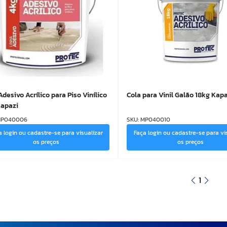
Adesivo Acrílico para Piso Vinílico
Cola para Vinil Galão 18kg Kap
Kapazi
P040006
SKU
:
MP040010
a login ou cadastre-se para visualizar
Faça login ou cadastre-se para vi
os preços
os preços
1