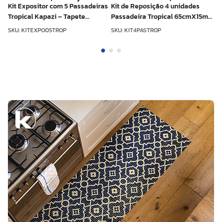
Kit Expositor com 5 Passadeiras
Kit de Reposição 4 unidades
Tropical Kapazi – Tapete
Passadeira Tropical 65cmX15m
Antiderrapante PVC para Loja
Kapazi – Antiderrapante
SKU
:
KITEXPO05TROP
SKU
:
KIT4PASTROP