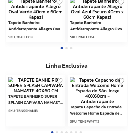
Tapete Banheiro
Tapete Banheiro
Antiderrapante Allegro Oval
Antiderrapante Allegro Oval
Verde 40cm x 60cm Kapazi
Azul Escuro 40cm x 60cm
SKU
:
28ALLE09
SKU
:
28ALLE04
Kapazi
Linha Exclusiva
TAPETE BANHEIRO SUPER
SPLASH CAPIVARA NAMASTE
Tapete Capacho de Entrada
40X60 CM
SKU
:
TBNSSNAM13
Welcome Home Espada de
São Jorge 40X60cm -
SKU
:
TENSPWHT13
Antiderrapante