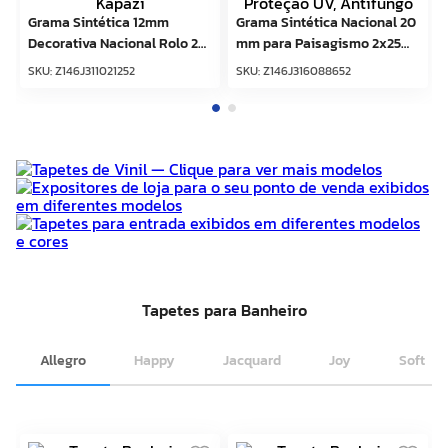
Grama Sintética 12mm
Grama Sintética Nacional 20
Decorativa Nacional Rolo 2m
mm para Paisagismo 2x25m
x 25m Base Latex Kapazi
– Proteção UV, Antifungo
SKU
:
Z146J311021252
SKU
:
Z146J316088652
Tapetes para Banheiro
Allegro
Happy
Jacquard
Joy
Soft