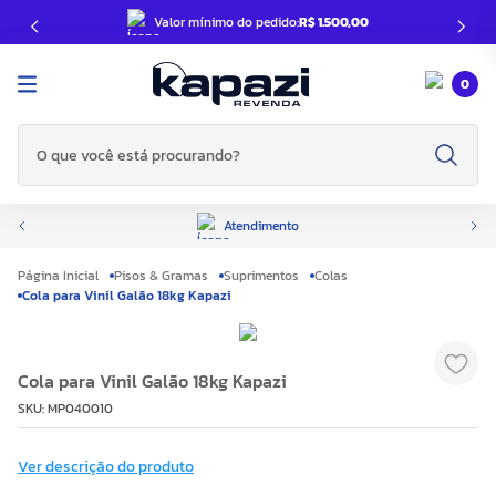
Valor mínimo do pedido:
R$ 1.500,00
0
O que você está procurando?
Atendimento
Pisos & Gramas
Suprimentos
Colas
Cola para Vinil Galão 18kg Kapazi
Cola para Vinil Galão 18kg Kapazi
SKU
:
MP040010
Ver descrição do produto