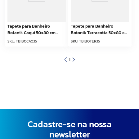
Tapete para Banheiro
Tapete para Banheiro
Botanik Caqui 50x80 cm
Botanik Terracotta 50x80 cm
Kapazi – Antiderrapante e
Kapazi – Antiderrapante e
SKU
:
TBIBOCAQ35
SKU
:
TBIBOTER35
Absorvente
Absorvente
1
Cadastre-se na nossa
newsletter