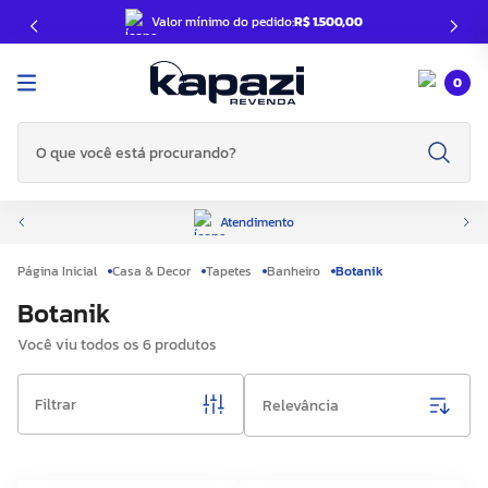
Valor mínimo do pedido:
R$ 1.500,00
0
O que você está procurando?
Atendimento
Casa & Decor
Tapetes
Banheiro
Botanik
Botanik
Você viu todos os
6
produtos
Filtrar
Relevância