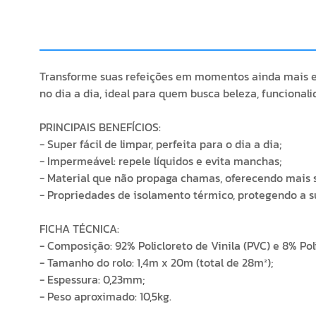
Transforme suas refeições em momentos ainda mais es
no dia a dia, ideal para quem busca beleza, funcional
PRINCIPAIS BENEFÍCIOS:
- Super fácil de limpar, perfeita para o dia a dia;
- Impermeável: repele líquidos e evita manchas;
- Material que não propaga chamas, oferecendo mais 
- Propriedades de isolamento térmico, protegendo a s
FICHA TÉCNICA:
- Composição: 92% Policloreto de Vinila (PVC) e 8% Pol
- Tamanho do rolo: 1,4m x 20m (total de 28m²);
- Espessura: 0,23mm;
- Peso aproximado: 10,5kg.