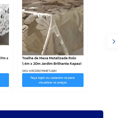
37m x
Toalha de Mesa Metalizada Rolo
1,4m x 20m Jardim Brilhante Kapazi
SKU
:
KRCDRLTMMETJAB1
a
Faça login ou cadastre-se para
visualizar os preços