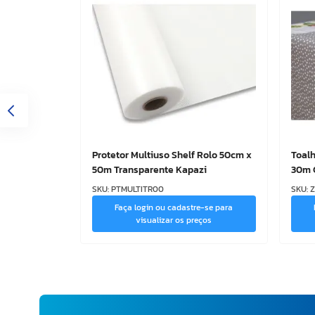
Protetor Multiuso Shelf Rolo 50cm x
Toalh
50m Transparente Kapazi
30m 
SKU
:
PTMULTITR00
SKU
:
Faça login ou cadastre-se para
visualizar os preços