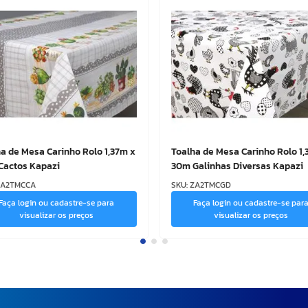
a de Mesa Carinho Rolo 1,37m x
Toalha de Mesa Carinho Rolo 1,
Cactos Kapazi
30m Galinhas Diversas Kapazi
ZA2TMCCA
SKU
:
ZA2TMCGD
Faça login ou cadastre-se para
Faça login ou cadastre-se par
visualizar os preços
visualizar os preços