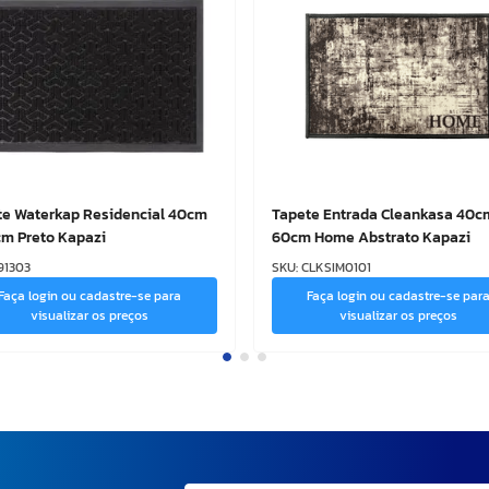
te Waterkap Residencial 40cm
Tapete Entrada Cleankasa 40c
cm Preto Kapazi
60cm Home Abstrato Kapazi
91303
SKU
:
CLKSIM0101
Faça login ou cadastre-se para
Faça login ou cadastre-se par
visualizar os preços
visualizar os preços