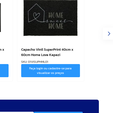
m x
Capacho Vinil SuperPrint 40cm x
60cm Home Love Kapazi
SKU
:
01VISUPHML01
a
Faça login ou cadastre-se para
visualizar os preços