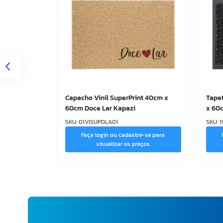
Capacho Vinil SuperPrint 40cm x
Tape
60cm Doce Lar Kapazi
x 60
SKU
:
01VISUPDLA01
SKU
:
1
Faça login ou cadastre-se para
visualizar os preços