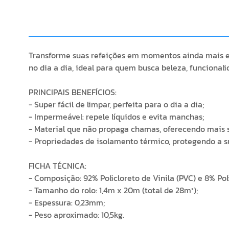
Transforme suas refeições em momentos ainda mais es
no dia a dia, ideal para quem busca beleza, funcional
PRINCIPAIS BENEFÍCIOS:
- Super fácil de limpar, perfeita para o dia a dia;
- Impermeável: repele líquidos e evita manchas;
- Material que não propaga chamas, oferecendo mais 
- Propriedades de isolamento térmico, protegendo a s
FICHA TÉCNICA:
- Composição: 92% Policloreto de Vinila (PVC) e 8% Pol
- Tamanho do rolo: 1,4m x 20m (total de 28m²);
- Espessura: 0,23mm;
- Peso aproximado: 10,5kg.