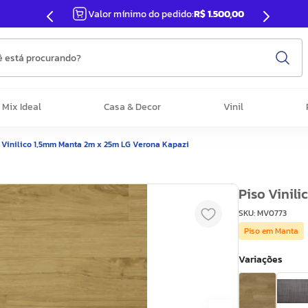
Valor mínimo do pedido:
R$ 1.500,00
 está procurando?
Mix Ideal
Casa & Decor
Vinil
 Vinilico 1,5mm Manta 2m x 25m LG Verona Kapazi
Piso Vinil
SKU
:
MV0773
Piso em Manta