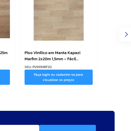
 25m
Piso Vinílico em Manta Kapazi
Marfim 2x20m 1,5mm – Fácil
Instalação
SKU
:
PVIM1MRF20
a
Faça login ou cadastre-se para
visualizar os preços