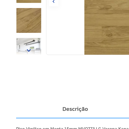
Descrição
Piso Vinilico em Manta 1,5mm MV0773 LG Verona Kapa