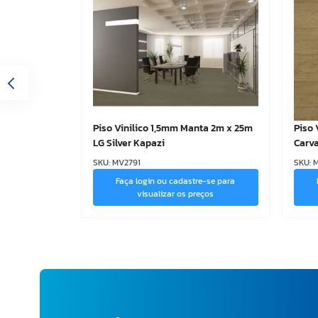
Piso Vinilico 1,5mm Manta 2m x 25m
Piso 
LG Silver Kapazi
Carv
SKU
:
MV2791
SKU
:
Faça login ou cadastre-se para
visualizar os preços