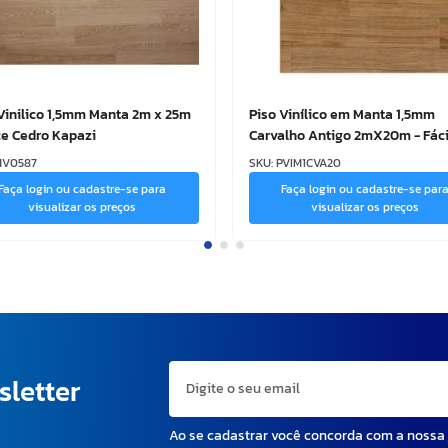
Vinilico 1,5mm Manta 2m x 25m
Piso Vinílico em Manta 1,5mm
ce Cedro Kapazi
Carvalho Antigo 2mX20m - Fáci
Instalação
MV0587
SKU
:
PVIM1CVA20
Faça login ou cadastre-se para
Faça login ou cadastre-se par
visualizar os preços
visualizar os preços
sletter
Ao se cadastrar você concorda com a nossa