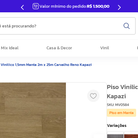
Valor mínimo do pedido:
R$ 1.500,00
 está procurando?
Mix Ideal
Casa & Decor
Vinil
 Vinilico 1,5mm Manta 2m x 25m Carvalho Reno Kapazi
Piso Vinil
Kapazi
SKU
:
MV0584
Piso em Manta