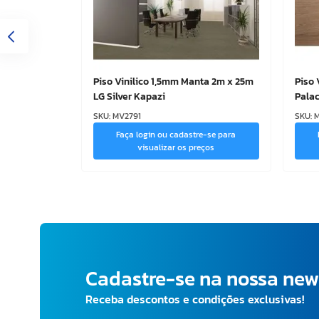
Piso Vinilico 1,5mm Manta 2m x 25m
Piso 
LG Silver Kapazi
Pala
SKU
:
MV2791
SKU
:
Faça login ou cadastre-se para
visualizar os preços
Cadastre-se na nossa new
Receba descontos e condições exclusivas!