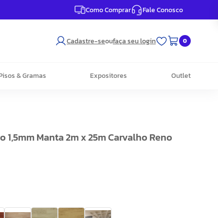
Como Comprar
Fale Conosco
Cadastre-se
ou
faça seu login
0
Pisos & Gramas
Expositores
Outlet
ico 1,5mm Manta 2m x 25m Carvalho Reno