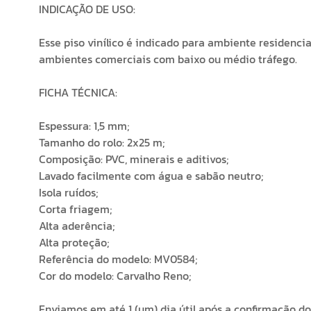
INDICAÇÃO DE USO:
Esse piso vinílico é indicado para ambiente residencia
ambientes comerciais com baixo ou médio tráfego.
FICHA TÉCNICA:
Espessura: 1,5 mm;
Tamanho do rolo: 2x25 m;
Composição: PVC, minerais e aditivos;
Lavado facilmente com água e sabão neutro;
Isola ruídos;
Corta friagem;
Alta aderência;
Alta proteção;
Referência do modelo: MV0584;
Cor do modelo: Carvalho Reno;
Enviamos em até 1 (um) dia útil após a confirmação d