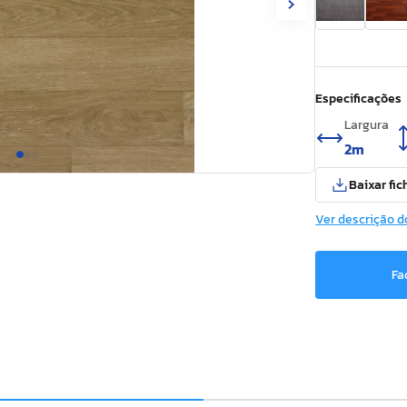
Especificações
Largura
2m
Baixar fic
Ver descrição d
Fa