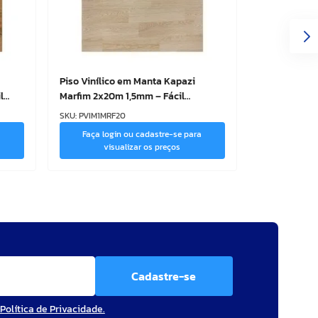
Piso Vinílico em Manta Kapazi
l
Marfim 2x20m 1,5mm – Fácil
Instalação
SKU
:
PVIM1MRF20
a
Faça login ou cadastre-se para
visualizar os preços
Cadastre-se
Política de Privacidade.