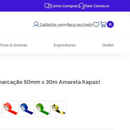
Como Comprar
Fale Conosco
Cadastre-se
ou
faça seu login
0
Pisos & Gramas
Expositores
Outlet
emarcação 50mm x 30m Amarela Kapazi