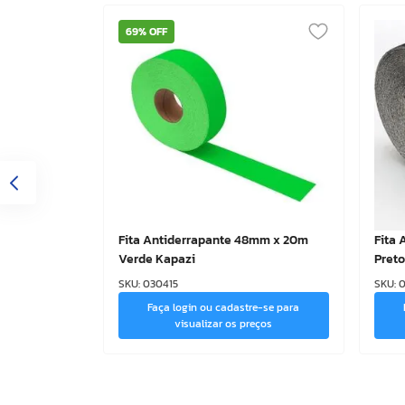
69%
OFF
Fita Antiderrapante 48mm x 20m
Fita
Verde Kapazi
Preto
SKU
:
030415
SKU
:
0
Faça login ou cadastre-se para
visualizar os preços