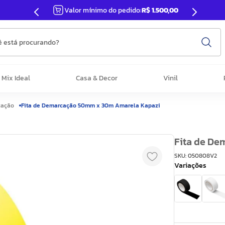
Valor mínimo do pedido:
R$ 1.500,00
 está procurando?
Mix Ideal
Casa & Decor
Vinil
cação
Fita de Demarcação 50mm x 30m Amarela Kapazi
Fita de D
SKU
:
050808V2