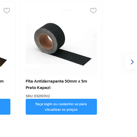
0m
Fita Antiderrapante 50mm x 5m
Preto Kapazi
SKU
:
032103V2
a
Faça login ou cadastre-se para
visualizar os preços