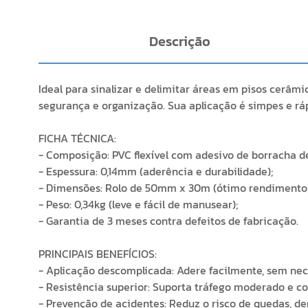
Descrição
Ideal para sinalizar e delimitar áreas em pisos cerâ
segurança e organização. Sua aplicação é simpes e rápi
FICHA TÉCNICA:
- Composição: PVC flexível com adesivo de borracha d
- Espessura: 0,14mm (aderência e durabilidade);
- Dimensões: Rolo de 50mm x 30m (ótimo rendimento)
- Peso: 0,34kg (leve e fácil de manusear);
- Garantia de 3 meses contra defeitos de fabricação.
PRINCIPAIS BENEFÍCIOS:
- Aplicação descomplicada: Adere facilmente, sem nec
- Resistência superior: Suporta tráfego moderado e c
- Prevenção de acidentes: Reduz o risco de quedas, de