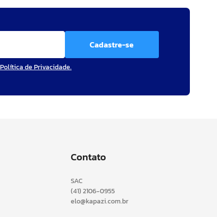
Cadastre-se
Política de Privacidade.
Contato
SAC
(41) 2106-0955
elo@kapazi.com.br