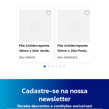
Fita Antiderrapante
Fita Antiderrapante
48mm x 20m Verde
50mm x 20m Preto
Kapazi
Kapazi
SKU
:
030415
SKU
:
033403V2
Cadastre-se na nossa
newsletter
Receba descontos e condições exclusivas!