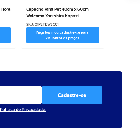
 Hora
Capacho Vinil Pet 40cm x 60cm
Welcome Yorkshire Kapazi
SKU
:
01PETDWSC01
a
Faça login ou cadastre-se para
visualizar os preços
Cadastre-se
Política de Privacidade.