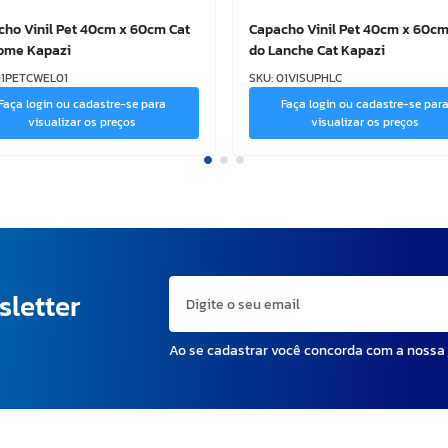
ho Vinil Pet 40cm x 60cm Cat
Capacho Vinil Pet 40cm x 60cm
ome Kapazi
do Lanche Cat Kapazi
1PETCWEL01
SKU
:
01VISUPHLC
Faça login ou cadastre-se para
Faça login ou cadastre-se par
visualizar os preços
visualizar os preços
sletter
Ao se cadastrar você concorda com a nossa