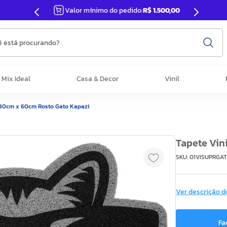
Valor mínimo do pedido:
R$ 1.500,00
 está procurando?
Mix Ideal
Casa & Decor
Vinil
 40cm x 60cm Rosto Gato Kapazi
Tapete Vin
SKU
:
01VISUPRGA
Ver descrição d
Fa