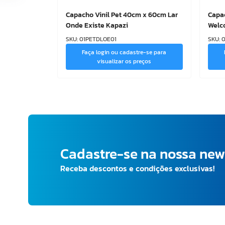
Capacho Vinil Pet 40cm x 60cm Lar
Capac
Onde Existe Kapazi
Welc
SKU
:
01PETDLOE01
SKU
:
0
Faça login ou cadastre-se para
visualizar os preços
Cadastre-se na nossa new
Receba descontos e condições exclusivas!