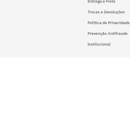
Entrega e Frete
Trocas e Devoluções
Política de Privacidade
Prevenção Antifraude
Institucional
Formas de Pagamento:
© Copyright KAPAZI INDUSTRIA E COMÉRCIO DE CAPACHOS LTDA 
Rua das Amoreiras, 270, Jardim Marize - Almirante Tamandar