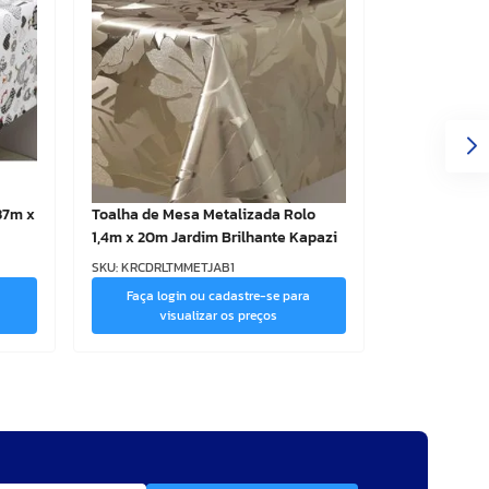
37m x
Toalha de Mesa Metalizada Rolo
1,4m x 20m Jardim Brilhante Kapazi
SKU
:
KRCDRLTMMETJAB1
a
Faça login ou cadastre-se para
visualizar os preços