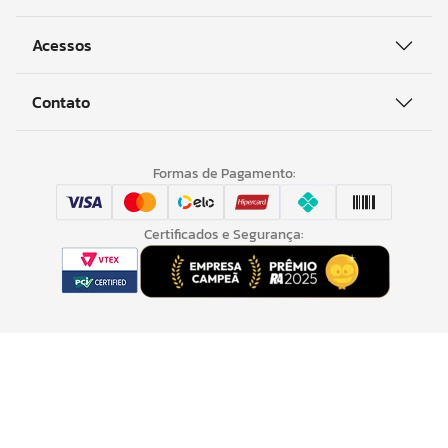
Acessos
Contato
Formas de Pagamento:
Certificados e Segurança:
© Copyright KAPAZI INDUSTRIA E COMÉRCIO DE CAPACHOS LTDA -
80.051.824/0009-87. Todos os direitos reservados.
Rua das Amoreiras, 270, Jardim Marize - Almirante
Tamandaré/PR - 83507-630