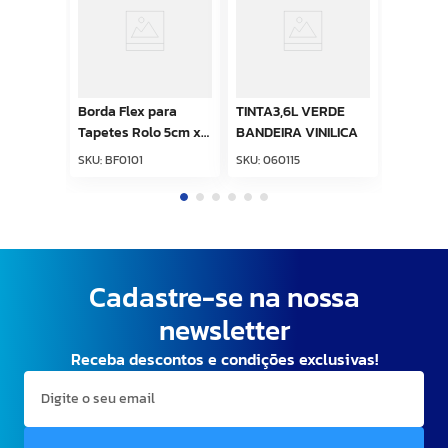
Borda Flex para
TINTA3,6L VERDE
Tapetes Rolo 5cm x
BANDEIRA VINILICA
15m Cinza Kapazi
SKU
:
BF0101
SKU
:
060115
Cadastre-se na nossa
newsletter
Receba descontos e condições exclusivas!