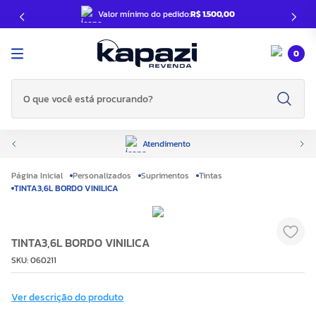
Valor mínimo do pedido:
R$ 1.500,00
0
O que você está procurando?
Atendimento
Personalizados
Suprimentos
Tintas
TINTA3,6L BORDO VINILICA
TINTA3,6L BORDO VINILICA
SKU
:
060211
Ver descrição do produto