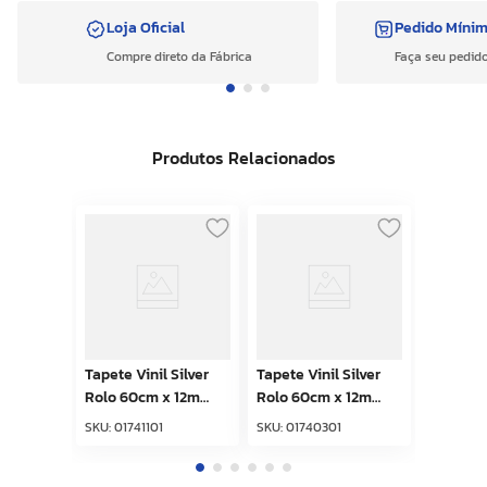
Loja Oficial
Pedido Míni
Compre direto da Fábrica
Faça seu pedido
Produtos Relacionados
Tapete Vinil Silver
Tapete Vinil Silver
Rolo 60cm x 12m
Rolo 60cm x 12m
Base Fundida Bordô
Base Fundida Preto
SKU
:
01741101
SKU
:
01740301
Kapazi
Kapazi