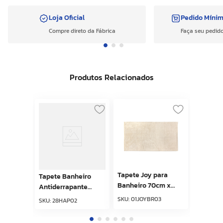
Loja Oficial
Pedido Míni
Compre direto da Fábrica
Faça seu pedido
Produtos Relacionados
Tapete Joy para
Tapete Banheiro
Banheiro 70cm x
Antiderrapante
130cm Branco
Happy Azul 40cm x
SKU
:
01JOYBR03
SKU
:
28HAP02
Kapazi
60cm Kapazi