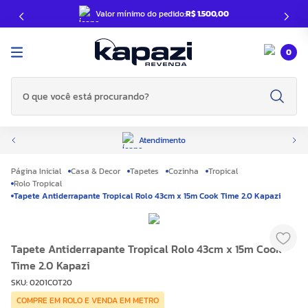
Valor mínimo do pedido:
R$ 1.500,00
0
O que você está procurando?
Atendimento
Casa & Decor
Tapetes
Cozinha
Tropical
Rolo Tropical
Tapete Antiderrapante Tropical Rolo 43cm x 15m Cook Time 2.0 Kapazi
Tapete Antiderrapante Tropical Rolo 43cm x 15m Cook
Time 2.0 Kapazi
SKU
:
0201COT20
COMPRE EM ROLO E VENDA EM METRO