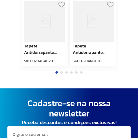
Tapete
Tapete
Antiderrapante
Antiderrapante
Tropical 43cm x
Tropical 43cm x
SKU
:
0204GAB20
SKU
:
0204MUC20
65cm Galinhas Black
65cm MuMu Cinza
Kapazi
Kapazi
Cadastre-se na nossa
newsletter
Receba descontos e condições exclusivas!