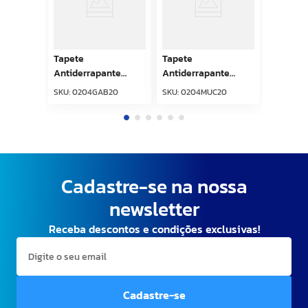
Tapete
Tapete
Antiderrapante
Antiderrapante
Tropical 43cm x
Tropical 43cm x
SKU
:
0204GAB20
SKU
:
0204MUC20
65cm Galinhas Black
65cm MuMu Cinza
Kapazi
Kapazi
Cadastre-se na nossa
newsletter
Receba descontos e condições exclusivas!
Cadastre-se