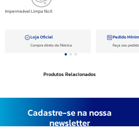
Impermeável
Limpa fácil
Loja Oficial
Pedido Míni
Compre direto da Fábrica
Faça seu pedido
Produtos Relacionados
Cadastre-se na nossa
newsletter
Receba descontos e condições exclusivas!