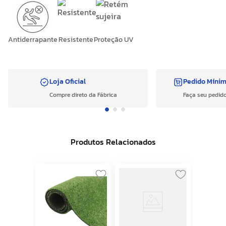
Antiderrapante
Resistente
Proteção UV
Loja Oficial
Pedido Míni
Compre direto da Fábrica
Faça seu pedido
Produtos Relacionados