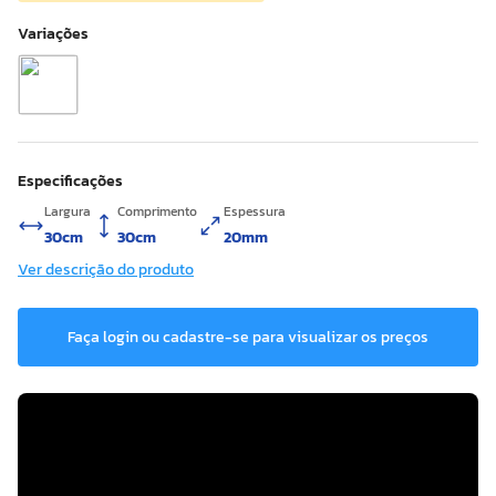
Especificações
Largura
Comprimento
Espessura
30cm
30cm
20mm
Ver descrição do produto
Faça login ou cadastre-se para visualizar os preços