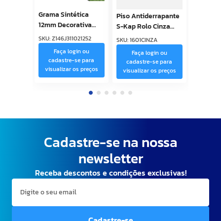
Grama Sintética
Piso Antiderrapante
12mm Decorativa
S-Kap Rolo Cinza
Nacional Rolo 2m x
1,2m x 15m Kapazi
SKU
:
Z146J311021252
SKU
:
1601CINZA
25m Base Latex
Faça login ou
Faça login ou
Kapazi
cadastre-se para
cadastre-se para
visualizar os preços
visualizar os preços
Cadastre-se na nossa
newsletter
Receba descontos e condições exclusivas!
Cadastre-se