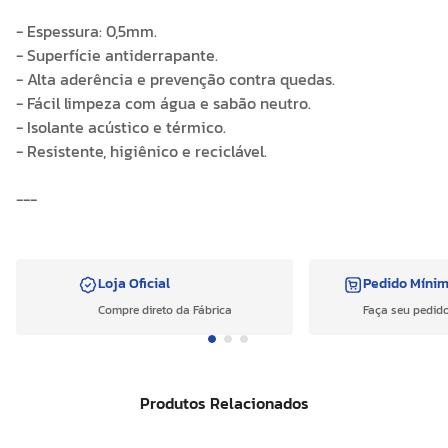
- Espessura: 0,5mm.
- Superfície antiderrapante.
- Alta aderência e prevenção contra quedas.
- Fácil limpeza com água e sabão neutro.
- Isolante acústico e térmico.
- Resistente, higiênico e reciclável.
---
Loja Oficial
Pedido Míni
Compre direto da Fábrica
Faça seu pedido
Produtos Relacionados