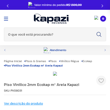
Valor mínimo do pedido:
R$ 1.500,00
0
O que você está procurando?
Atendimento
Pisos & Gramas
Pisos
Vinílico Régua
Ecokap
Piso Vinilico 2mm Ecokap m² Areia Kapazi
Piso Vinilico 2mm Ecokap m² Areia Kapazi
SKU
:
PV08031
Ver descrição do produto