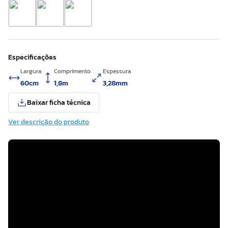
Especificações
Largura
Comprimento
Espessura
60cm
1,8m
3,28mm
Baixar ficha técnica
Ver descrição do produto