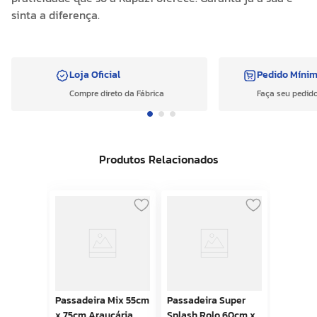
sinta a diferença.
Loja Oficial
Pedido Míni
Compre direto da Fábrica
Faça seu pedido
Produtos Relacionados
Passadeira Mix 55cm
Passadeira Super
x 75cm Araucária
Splash Rolo 60cm x