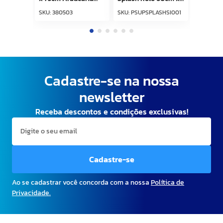
Marrom Kapazi
15m Sisal Kapazi
SKU
:
380503
SKU
:
PSUPSPLASHSI001
Cadastre-se na nossa
newsletter
Receba descontos e condições exclusivas!
Cadastre-se
Ao se cadastrar você concorda com a nossa
Política de
Privacidade.