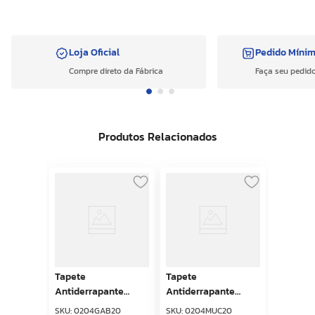
Loja Oficial
Pedido Míni
Compre direto da Fábrica
Faça seu pedido
Produtos Relacionados
Tapete
Tapete
Antiderrapante
Antiderrapante
Tropical 43cm x
Tropical 43cm x
SKU
:
0204GAB20
SKU
:
0204MUC20