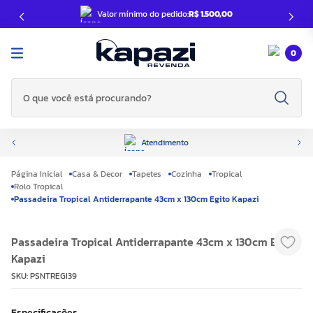
Valor mínimo do pedido:
R$ 1.500,00
0
O que você está procurando?
Atendimento
Casa & Decor
Tapetes
Cozinha
Tropical
Rolo Tropical
Passadeira Tropical Antiderrapante 43cm x 130cm Egito Kapazi
Passadeira Tropical Antiderrapante 43cm x 130cm Egito
Kapazi
SKU
:
PSNTREGI39
Especificações