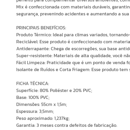
Mix é confeccionada com materiais duráveis, garantind
segurança, prevenindo acidentes e aumentando a sua 
PRINCIPAIS BENEFÍCIOS:
Produto Térmico: Ideal para climas variados, tornando
Reciclável: Esse produto é confeccionado com materiai
Antiderrapante: Chega de escorregões, sua base antid
Super-resistente: Materiais de alta qualidade, você n
Fácil Limpeza: Praticidade que é um ponto de venda f
Isolante de Ruídos e Corta Friagem: Esse produto tem 
FICHA TÉCNICA:
Superfície: 80% Poliéster e 20% PVC;
Base: 100% PVC;
Dimensões: 55cm x 1,5m;
Espessura: 3,5mm;
Peso aproximado: 1,237kg;
Garantia: 3 meses contra defeitos de fabricação.