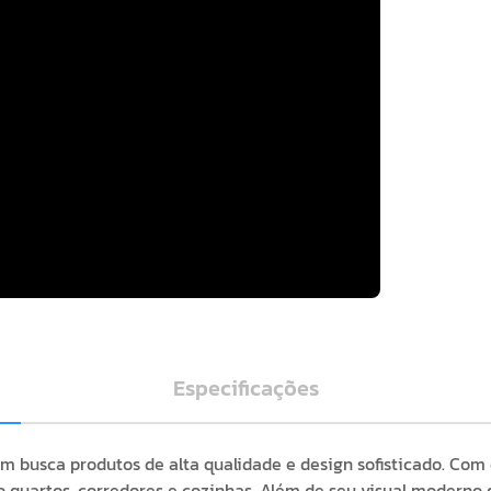
Especificações
m busca produtos de alta qualidade e design sofisticado. Com
quartos, corredores e cozinhas. Além de seu visual moderno q