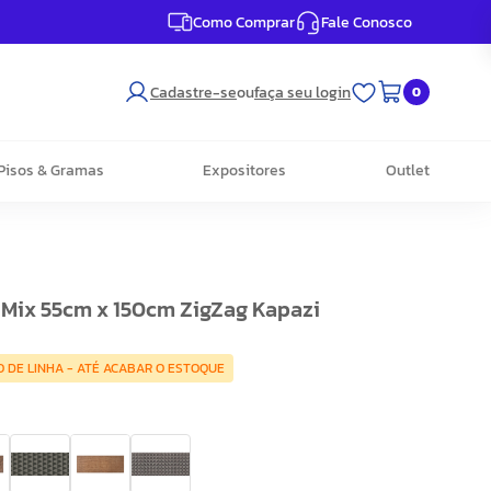
Como Comprar
Fale Conosco
Cadastre-se
ou
faça seu login
0
Pisos & Gramas
Expositores
Outlet
 Mix 55cm x 150cm ZigZag Kapazi
 DE LINHA - ATÉ ACABAR O ESTOQUE