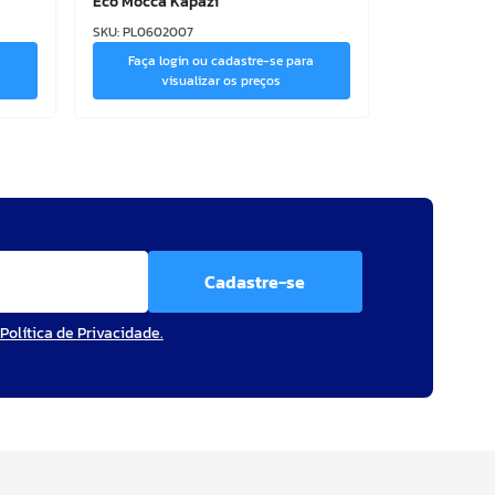
Eco Mocca Kapazi
SKU
:
PL0602007
a
Faça login ou cadastre-se para
visualizar os preços
Cadastre-se
Política de Privacidade.