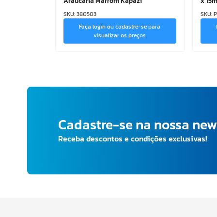
Araucária Marrom Kapazi
x 15m
SKU
:
380503
SKU
:
P
Faça login ou cadastre-se para
visualizar os preços
Cadastre-se na nossa new
Receba descontos e condições exclusivas!