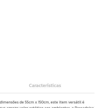
Características
 dimensões de 55cm x 150cm, este item versátil é
ue agrega valor estético aos ambientes, a Passadeira