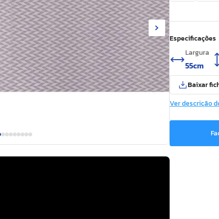
Especificações
Largura
55cm
Baixar fic
Ver descrição d
Fa