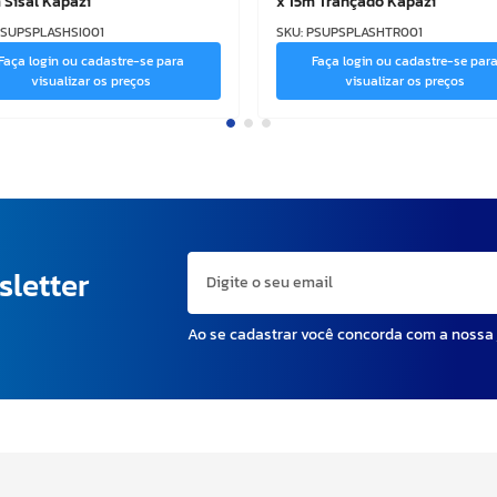
 Sisal Kapazi
x 15m Trançado Kapazi
SUPSPLASHSI001
SKU
:
PSUPSPLASHTR001
Faça login ou cadastre-se para
Faça login ou cadastre-se par
visualizar os preços
visualizar os preços
sletter
Ao se cadastrar você concorda com a nossa