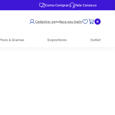
Como Comprar
Fale Conosco
Cadastre-se
ou
faça seu login
0
Pisos & Gramas
Expositores
Outlet