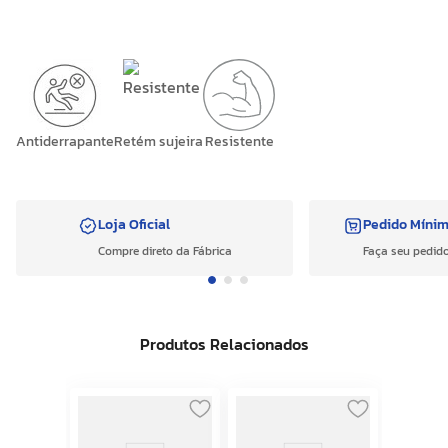
Antiderrapante
Retém sujeira
Resistente
Loja Oficial
Pedido Míni
Compre direto da Fábrica
Faça seu pedido
Produtos Relacionados