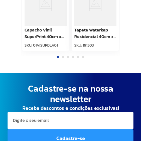
Capacho Vinil
Tapete Waterkap
SuperPrint 40cm x
Residencial 40cm x
60cm Doce Lar
60cm Preto Kapazi
SKU
:
01VISUPDLA01
SKU
:
191303
Kapazi
Cadastre-se na nossa
newsletter
Receba descontos e condições exclusivas!
Cadastre-se