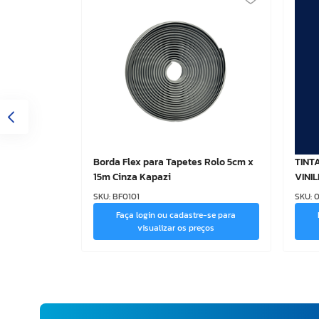
Borda Flex para Tapetes Rolo 5cm x
TINT
15m Cinza Kapazi
VINIL
SKU
:
BF0101
SKU
:
0
Faça login ou cadastre-se para
visualizar os preços