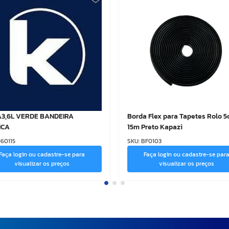
A3,6L VERDE BANDEIRA
Borda Flex para Tapetes Rolo 5
ICA
15m Preto Kapazi
60115
SKU
:
BF0103
Faça login ou cadastre-se para
Faça login ou cadastre-se par
visualizar os preços
visualizar os preços