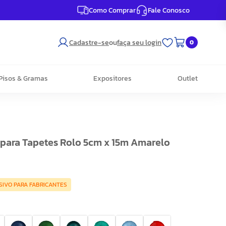
Como Comprar
Fale Conosco
Cadastre-se
ou
faça seu login
0
Pisos & Gramas
Expositores
Outlet
 para Tapetes Rolo 5cm x 15m Amarelo
SIVO PARA FABRICANTES