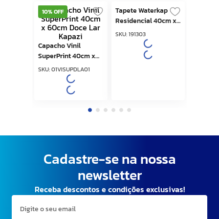
Tapete Waterkap
Capacho Vinil
Residencial 40cm x
SuperPrint 40cm x
60cm Preto Kapazi
60cm Doce Lar
SKU
:
191303
SKU
:
01VISUPDLA01
Kapazi
Cadastre-se na nossa
newsletter
Receba descontos e condições exclusivas!