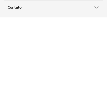
Siga-nos
Sobre
Canais
Acessos
Contato
Formas de Pagamento:
Certificados e Segurança: