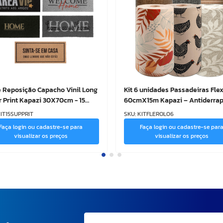
e Reposição Capacho Vinil Long
Kit 6 unidades Passadeiras Fle
 Print Kapazi 30X70cm - 15
60cmX15m Kapazi – Antiderra
ades
IT15SUPPRIT
SKU
:
KITFLEROL06
Faça login ou cadastre-se para
Faça login ou cadastre-se par
visualizar os preços
visualizar os preços