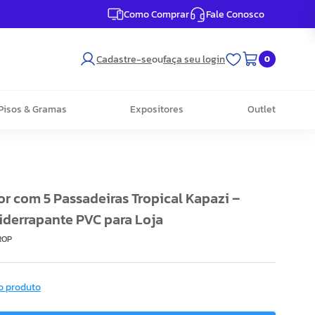
Como Comprar
Fale Conosco
Cadastre-se
ou
faça seu login
0
Pisos & Gramas
Expositores
Outlet
or com 5 Passadeiras Tropical Kapazi –
iderrapante PVC para Loja
ROP
o produto