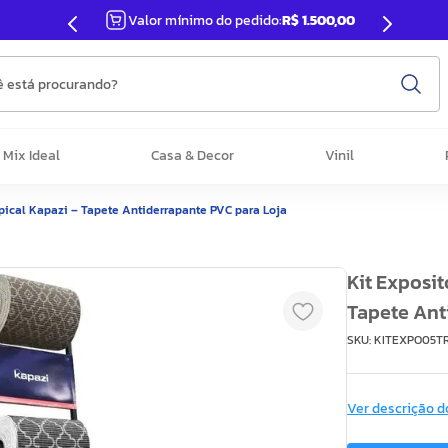
Valor mínimo do pedido:
R$ 1.500,00
 está procurando?
Mix Ideal
Casa & Decor
Vinil
opical Kapazi – Tapete Antiderrapante PVC para Loja
Kit Exposit
Tapete Ant
SKU
:
KITEXPO05T
Ver descrição d