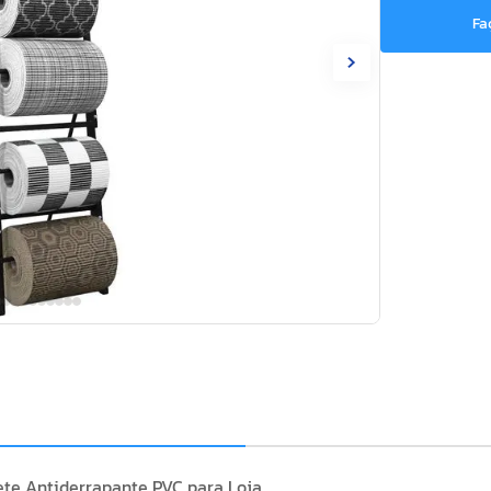
Fa
pete Antiderrapante PVC para Loja