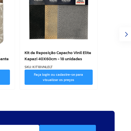
x
Kit de Reposição Capacho Vinil Elite
pante
Kapazi 40X60cm - 18 unidades
SKU
:
KIT18VNLELT
a
Faça login ou cadastre-se para
visualizar os preços