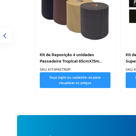
Kit de Reposição 4 unidades
Kit d
Passadeira Tropical 65cmX15m
Super
Kapazi – Antiderrapante
unid
SKU
:
KIT4PASTROP
SKU
:
K
Faça login ou cadastre-se para
visualizar os preços