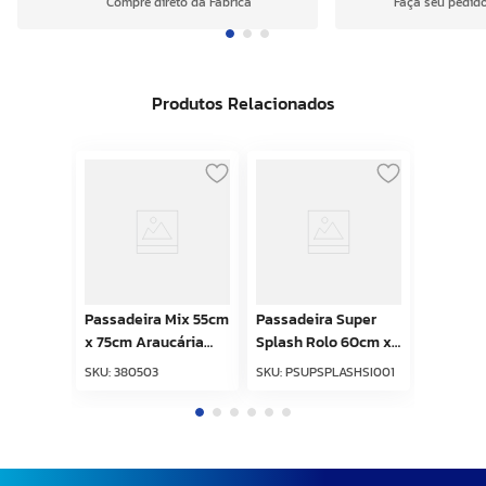
Compre direto da Fábrica
Faça seu pedido
Produtos Relacionados
Passadeira Mix 55cm
Passadeira Super
x 75cm Araucária
Splash Rolo 60cm x
Marrom Kapazi
15m Sisal Kapazi
SKU
:
380503
SKU
:
PSUPSPLASHSI001