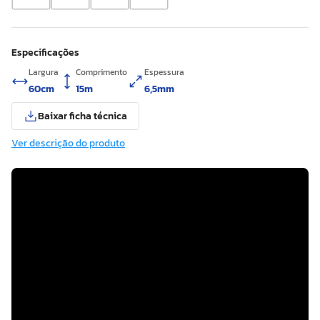
Especificações
Largura
Comprimento
Espessura
60cm
15m
6,5mm
Baixar ficha técnica
Ver descrição do produto