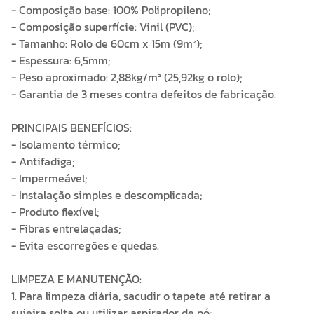
- Composição base: 100% Polipropileno;
- Composição superfície: Vinil (PVC);
- Tamanho: Rolo de 60cm x 15m (9m²);
- Espessura: 6,5mm;
- Peso aproximado: 2,88kg/m² (25,92kg o rolo);
- Garantia de 3 meses contra defeitos de fabricação.
PRINCIPAIS BENEFÍCIOS:
- Isolamento térmico;
- Antifadiga;
- Impermeável;
- Instalação simples e descomplicada;
- Produto flexível;
- Fibras entrelaçadas;
- Evita escorregões e quedas.
LIMPEZA E MANUTENÇÃO:
1. Para limpeza diária, sacudir o tapete até retirar a
sujeira solta ou utilizar aspirador de pó;