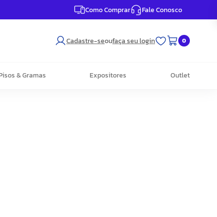
Como Comprar
Fale Conosco
Cadastre-se
ou
faça seu login
0
Pisos & Gramas
Expositores
Outlet