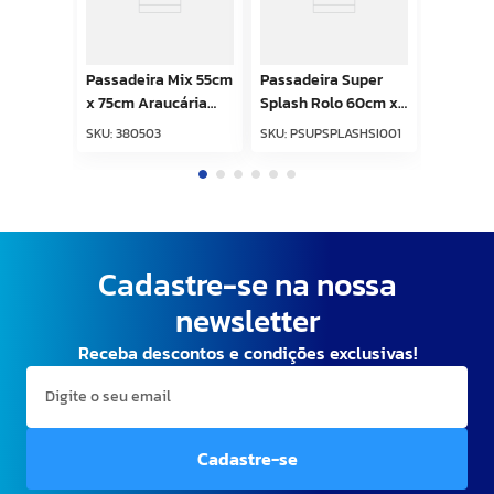
Passadeira Mix 55cm
Passadeira Super
x 75cm Araucária
Splash Rolo 60cm x
Marrom Kapazi
15m Sisal Kapazi
SKU
:
380503
SKU
:
PSUPSPLASHSI001
Cadastre-se na nossa
newsletter
Receba descontos e condições exclusivas!
Cadastre-se