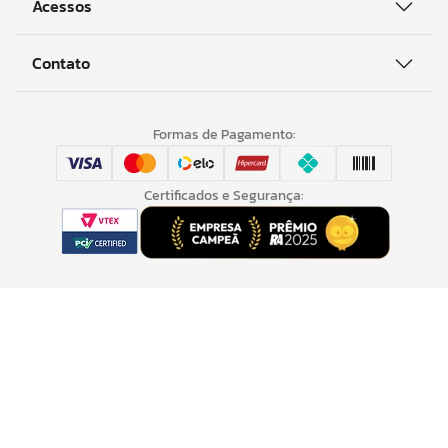
Acessos
Contato
Formas de Pagamento:
Certificados e Segurança:
© Copyright KAPAZI INDUSTRIA E COMÉRCIO DE CAPACHOS LTDA -
80.051.824/0009-87. Todos os direitos reservados.
Rua das Amoreiras, 270, Jardim Marize - Almirante
Tamandaré/PR - 83507-630
Powered by:
Developed by: