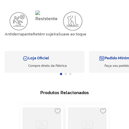
Antiderrapante
Retém sujeira
Suave ao toque
Loja Oficial
Pedido Míni
Compre direto da Fábrica
Faça seu pedido
Produtos Relacionados