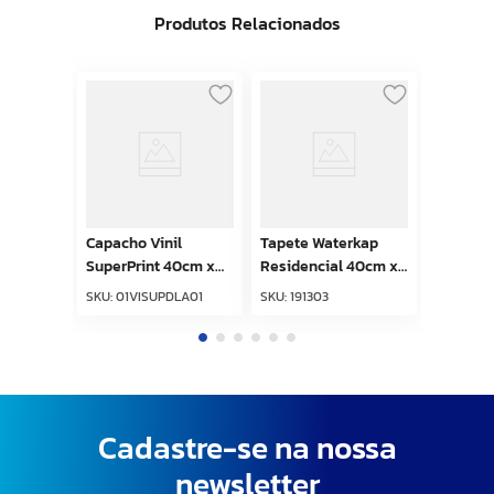
Produtos Relacionados
Capacho Vinil
Tapete Waterkap
SuperPrint 40cm x
Residencial 40cm x
60cm Doce Lar
60cm Preto Kapazi
SKU
:
01VISUPDLA01
SKU
:
191303
Kapazi
Cadastre-se na nossa
newsletter